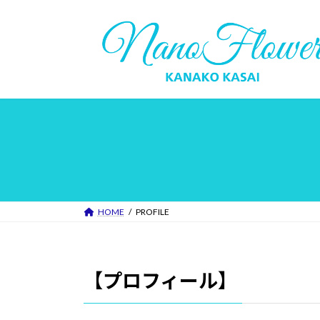
コ
ナ
ン
ビ
テ
ゲ
ン
ー
ツ
シ
へ
ョ
ス
ン
キ
に
ッ
移
プ
動
HOME
PROFILE
【プロフィール】