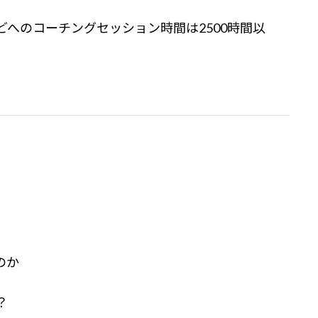
へのコーチングセッション時間は2500時間以
のか
？