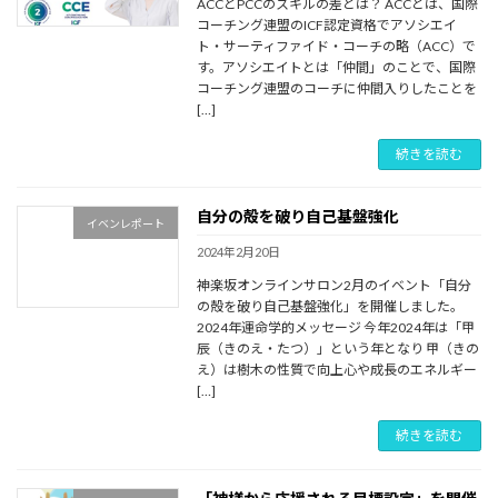
ACCとPCCのスキルの差とは？ ACCとは、国際
コーチング連盟のICF認定資格でアソシエイ
ト・サーティファイド・コーチの略（ACC）で
す。アソシエイトとは「仲間」のことで、国際
コーチング連盟のコーチに仲間入りしたことを
[…]
続きを読む
自分の殻を破り自己基盤強化
イベンレポート
2024年2月20日
神楽坂オンラインサロン2月のイベント「自分
の殻を破り自己基盤強化」を開催しました。
2024年運命学的メッセージ 今年2024年は「甲
辰（きのえ・たつ）」という年となり 甲（きの
え）は樹木の性質で向上心や成長のエネルギー
[…]
続きを読む