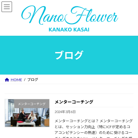
コ
ナ
ン
ビ
テ
ゲ
ン
ー
ツ
シ
へ
ョ
ス
ン
ブログ
キ
に
ッ
移
プ
動
HOME
ブログ
メンターコーチング
メンターコーチング
2024年3月6日
メンターコーチングとは？ メンターコーチング
とは、セッション力向上（特にICFが定めるコ
アコンピテンシーの熟達）のために受けるコー