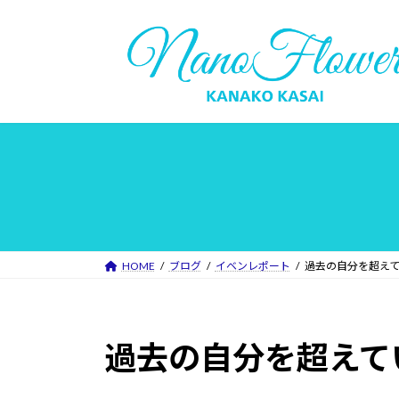
コ
ナ
ン
ビ
テ
ゲ
ン
ー
ツ
シ
へ
ョ
ス
ン
キ
に
ッ
移
プ
動
HOME
ブログ
イベンレポート
過去の自分を超え
過去の自分を超えて